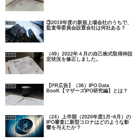
③2019年度の新規上場会社のうちで、
コラム
監査等委員会設置会社は何社ある？
（49）2022年４月の自己株式取得枠設
コラム
定状況を修正しました。
【PR広告】（36）IPO Data
コラム
BooK【マザーズIPO研究編】とは？
（24）上半期（2020年度1月~6月）の
コラム
IPO審査に新型コロナはどのような影
響を与えたか？