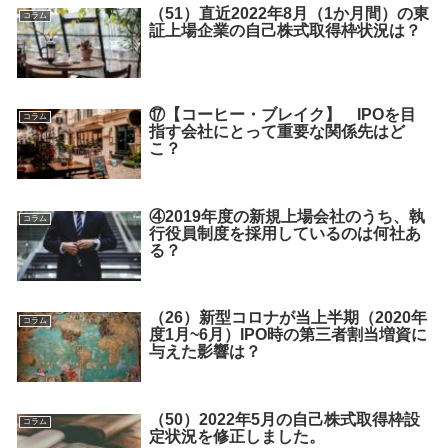
（51）直近2022年8月（1か月間）の東
コラム
証上場企業の自己株式取得枠状況は？
⑰【コーヒー・ブレイク】 IPOを目
コラム
指す会社にとって重要な関係先はど
こ？
④2019年度の新規上場会社のうち、執
コラム
行役員制度を採用しているのは何社あ
る？
（26）新型コロナが当上半期（2020年
コラム
度1月~6月）IPO時の第三者割当増資に
与えた影響は？
（50）2022年5月の自己株式取得枠設
コラム
定状況を修正しました。