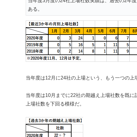
当年度3月度の24社上場社数実績は、過去の2年
ある。
当年度は12月に24社の上場という、もう一つの
当年度は10月までに22社の期越え上場社数を既に
上場社数を下回る模様だ。