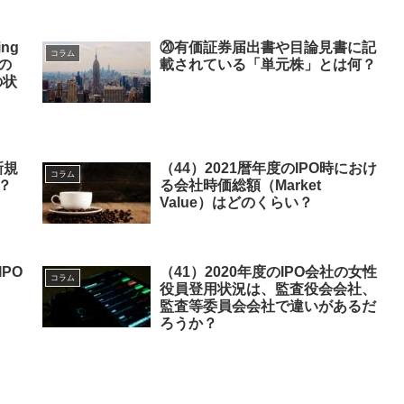
ing
⑳有価証券届出書や目論見書に記
コラム
の
載されている「単元株」とは何？
の状
新規
（44）2021暦年度のIPO時におけ
コラム
？
る会社時価総額（Market
Value）はどのくらい？
IPO
（41）2020年度のIPO会社の女性
コラム
役員登用状況は、監査役会会社、
監査等委員会会社で違いがあるだ
ろうか？